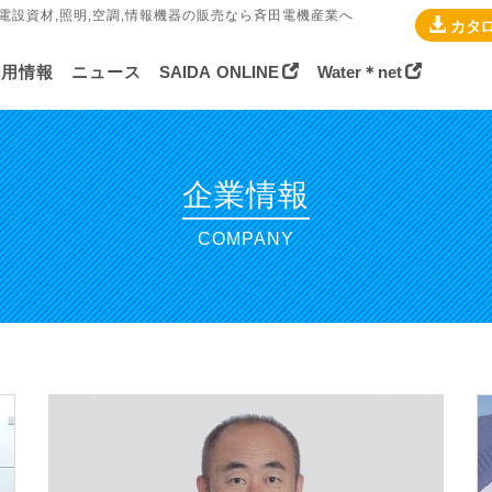
,電設資材,照明,空調,情報機器の販売なら斉田電機産業へ
カタ
採用情報
ニュース
SAIDA
ONLINE
Water＊net
企業情報
COMPANY