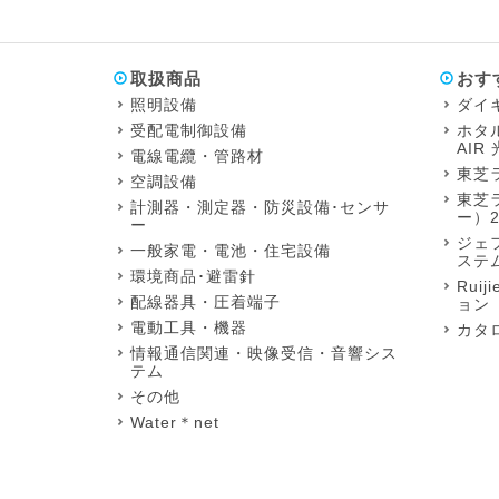
取扱商品
おす
照明設備
ダイ
受配電制御設備
ホタル
AIR
電線電纜・管路材
東芝
空調設備
東芝ラ
計測器・測定器・防災設備･センサ
ー）2
ー
ジェ
一般家電・電池・住宅設備
ステ
環境商品･避雷針
Ruij
配線器具・圧着端子
ョン
電動工具・機器
カタ
情報通信関連・映像受信・音響シス
テム
その他
Water＊net