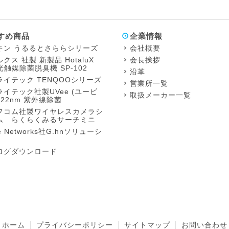
すめ商品
企業情報
キン うるるとさららシリーズ
会社概要
クス 社製 新製品 HotaluX
会長挨拶
 光触媒除菌脱臭機 SP-102
沿革
ライテック TENQOOシリーズ
営業所一覧
イテック社製UVee (ユービ
取扱メーカー一覧
22nm 紫外線除菌
フコム社製ワイヤレスカメラシ
ム らくらくみるサーチミニ
ie Networks社G.hnソリューシ
ログダウンロード
ホーム
プライバシーポリシー
サイトマップ
お問い合わせ